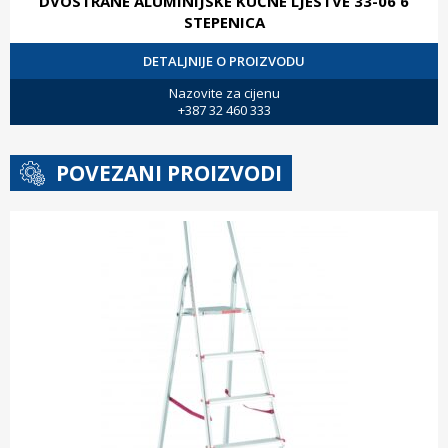
DVOSTRANE ALUMINIJSKE KUĆNE LJESTVE 33-06 6
STEPENICA
DETALJNIJE O PROIZVODU
Nazovite za cijenu
+387 32 460 333
POVEZANI PROIZVODI