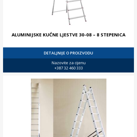
ALUMINIJSKE KUĆNE LJESTVE 30-08 – 8 STEPENICA
DETALJNIJE O PROIZVODU
Nazovite za cijenu
+387 32 460 333