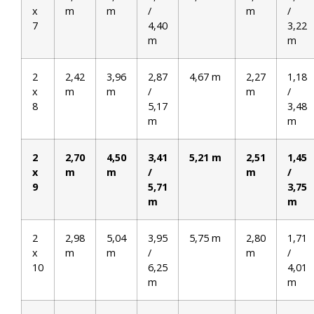
x
m
m
/
m
/
7
4,40
3,22
m
m
2
2,42
3,96
2,87
4,67 m
2,27
1,18
x
m
m
/
m
/
8
5,17
3,48
m
m
2
2,70
4,50
3,41
5,21 m
2,51
1,45
x
m
m
/
m
/
9
5,71
3,75
m
m
2
2,98
5,04
3,95
5,75 m
2,80
1,71
x
m
m
/
m
/
10
6,25
4,01
m
m