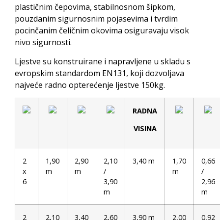
plastičnim čepovima, stabilnosnom šipkom,
pouzdanim sigurnosnim pojasevima i tvrdim
pocinčanim čeličnim okovima osiguravaju visok
nivo sigurnosti.
Ljestve su konstruirane i napravljene u skladu s
evropskim standardom EN131, koji dozvoljava
najveće radno opterećenje ljestve 150kg.
RADNA
VISINA
2
1,90
2,90
2,10
3,40 m
1,70
0,66
x
m
m
/
m
/
6
3,90
2,96
m
m
2
2,10
3,40
2,60
3,90 m
2,00
0,92