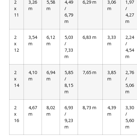
2
3,26
5,58
4,49
6,29 m
3,06
1,97
x
m
m
/
m
/
11
6,79
4,27
m
m
2
3,54
6,12
5,03
6,83 m
3,33
2,24
x
m
m
/
m
/
12
7,33
4,54
m
m
2
4,10
6,94
5,85
7,65 m
3,85
2,76
x
m
m
/
m
/
14
8,15
5,06
m
m
2
4,67
8,02
6,93
8,73 m
4,39
3,30
x
m
m
/
m
/
16
9,23
5,60
m
m