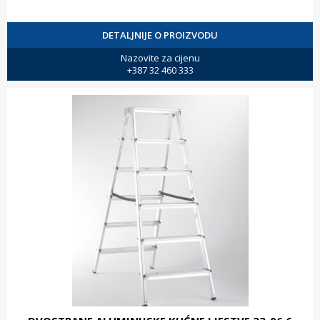
DETALJNIJE O PROIZVODU
Nazovite za cijenu
+387 32 460 333