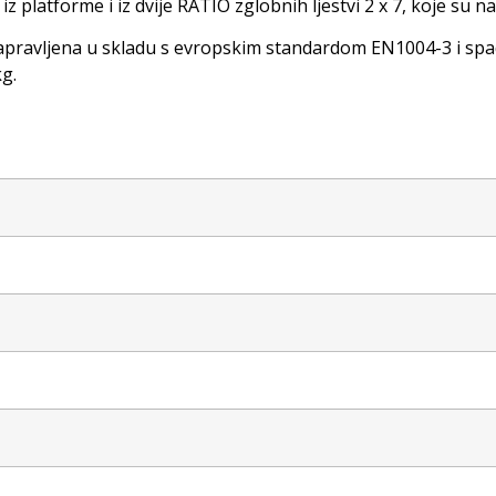
iz platforme i iz dvije RATIO zglobnih ljestvi 2 x 7, koje su
apravljena u skladu s evropskim standardom EN1004-3 i spa
g.