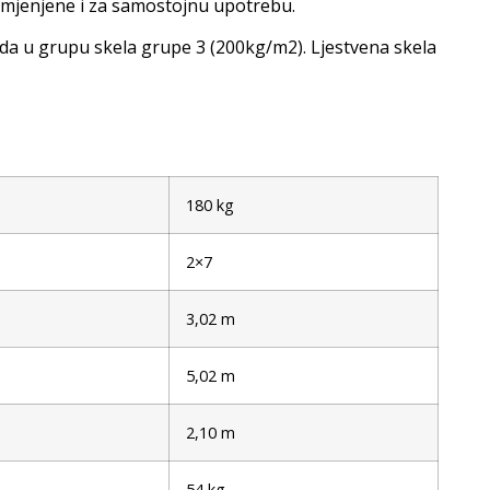
 namjenjene i za samostojnu upotrebu.
da u grupu skela grupe 3 (200kg/m2). Ljestvena skela
180 kg
2×7
3,02 m
5,02 m
2,10 m
54 kg