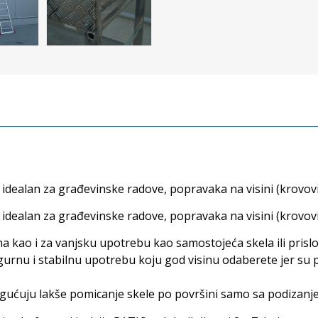
 idealan za građevinske radove, popravaka na visini (krovovi
 idealan za građevinske radove, popravaka na visini (krovovi
 kao i za vanjsku upotrebu kao samostojeća skela ili prislo
gurnu i stabilnu upotrebu koju god visinu odaberete jer su p
mogućuju lakše pomicanje skele po površini samo sa podizanj