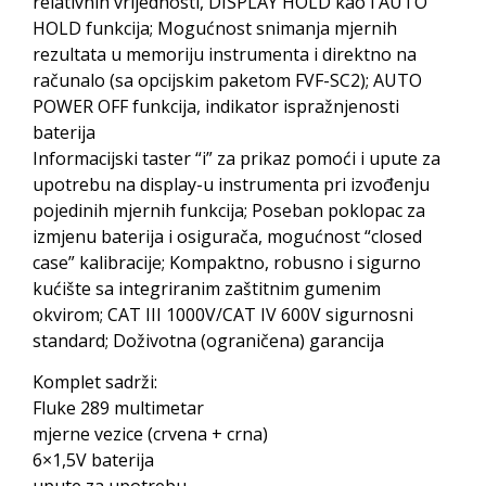
relativnih vrijednosti, DISPLAY HOLD kao i AUTO
HOLD funkcija; Mogućnost snimanja mjernih
rezultata u memoriju instrumenta i direktno na
računalo (sa opcijskim paketom FVF-SC2); AUTO
POWER OFF funkcija, indikator ispražnjenosti
baterija
Informacijski taster “i” za prikaz pomoći i upute za
upotrebu na display-u instrumenta pri izvođenju
pojedinih mjernih funkcija; Poseban poklopac za
izmjenu baterija i osigurača, mogućnost “closed
case” kalibracije; Kompaktno, robusno i sigurno
kućište sa integriranim zaštitnim gumenim
okvirom; CAT III 1000V/CAT IV 600V sigurnosni
standard; Doživotna (ograničena) garancija
Komplet sadrži:
Fluke 289 multimetar
mjerne vezice (crvena + crna)
6×1,5V baterija