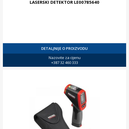
LASERSKI DETEKTOR LE00785640
DETALJNIJE O PROIZVODU
Nazovite za cijenu
+387 32 460 333