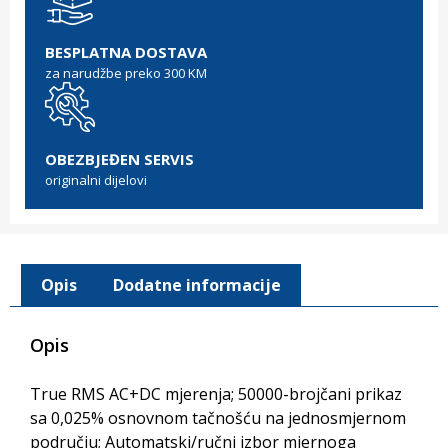
BESPLATNA DOSTAVA
za narudžbe preko 300 KM
OBEZBJEĐEN SERVIS
originalni dijelovi
Opis
Dodatne informacije
Opis
True RMS AC+DC mjerenja; 50000-brojčani prikaz
sa 0,025% osnovnom tačnošću na jednosmjernom
području; Automatski/ručni izbor mjernoga