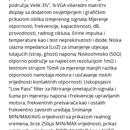
područja; Velik 3½”, ¼ VGA višeredni matrični
display sa dodatnim osvjetljenjem i grafičkim
prikazom oblika izmjerenog signala; Mjerenje
otpornosti, frekvencije, kapacitivnosti, dB,
provodnosti, radnog ciklusa, širine impulsa i
temperature kao i test neprekinutosti i diode; Niska
ulazna impedanca (LoZ) za smanjenje utjecaja
lutajućih (stray, ghost) napona; Niskoohmsko (50Ω)
otporno područje sa najvećom rezolucijom 1mΩ i
testnom strujom 10mA za mjerenje manjih razlika
otpornosti namotaja motora i uočavanje niskih
vrijednosti kontaktnih otpornosti; Uskopojasni
“Low Pass” filter za filtriranje ometajućih signala i
šuma pri mjerenju napona i frekvencije upravljanih
motora, frekventnih pretvarača kao i ostalih
frekventno zavisnih uređaja; Snimanje
MIN/MAX/AVG vrijednosti sa prikazom realnog
vremena, brze 250µs MIN/MAX vrijednosti, prikaz