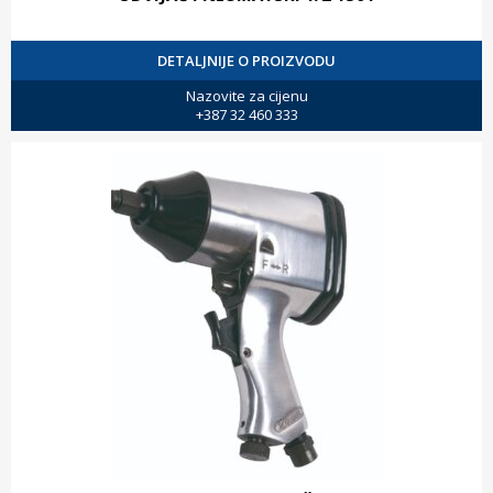
DETALJNIJE O PROIZVODU
Nazovite za cijenu
+387 32 460 333