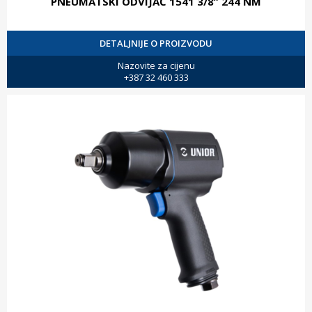
PNEUMATSKI ODVIJAČ 1541 3/8” 244 NM
DETALJNIJE O PROIZVODU
Nazovite za cijenu
+387 32 460 333