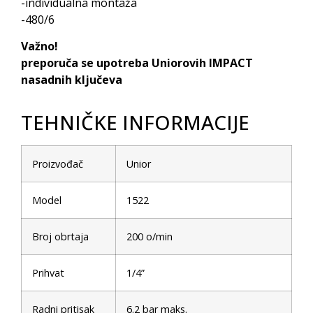
-individualna montaža
-480/6
Važno!
preporuča se upotreba Uniorovih IMPACT
nasadnih ključeva
TEHNIČKE INFORMACIJE
Proizvođač
Unior
Model
1522
Broj obrtaja
200 o/min
Prihvat
1/4”
Radni pritisak
6.2 bar maks.