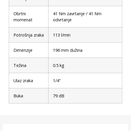
Obrtni
41 Nm zavrtanje / 41 Nm
momenat
odvrtanje
Potrošnja zraka
113 l/min
Dimenzije
196 mm dužina
Težina
0.5 kg
Ulaz zraka
1/4”
Buka
79 dB