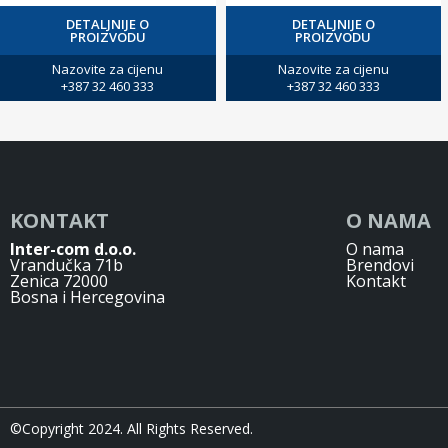
DETALJNIJE O
DETALJNIJE O
PROIZVODU
PROIZVODU
Nazovite za cijenu
Nazovite za cijenu
+387 32 460 333
+387 32 460 333
KONTAKT
O NAMA
Inter-com d.o.o.
O nama
Vrandučka 71b
Brendovi
Zenica 72000
Kontakt
Bosna i Hercegovina
©Copyright 2024. All Rights Reserved.