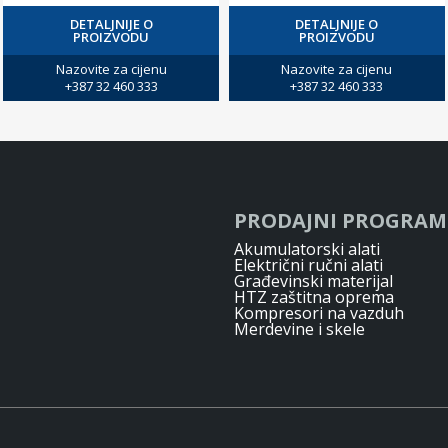
DETALJNIJE O
DETALJNIJE O
PROIZVODU
PROIZVODU
Nazovite za cijenu
Nazovite za cijenu
+387 32 460 333
+387 32 460 333
PRODAJNI PROGRAM
Akumulatorski alati
Električni ručni alati
Građevinski materijal
HTZ zaštitna oprema
Kompresori na vazduh
Merdevine i skele