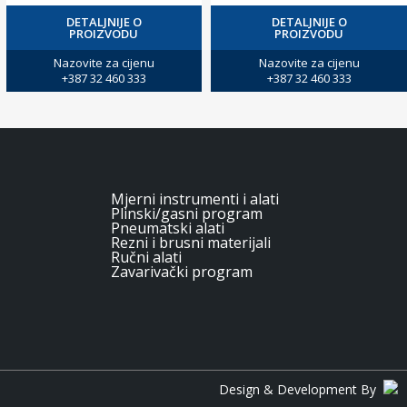
DETALJNIJE O
DETALJNIJE O
PROIZVODU
PROIZVODU
Nazovite za cijenu
Nazovite za cijenu
+387 32 460 333
+387 32 460 333
Mjerni instrumenti i alati
Plinski/gasni program
Pneumatski alati
Rezni i brusni materijali
Ručni alati
Zavarivački program
Design & Development By