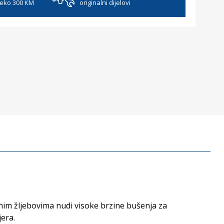
reko 300 KM
originalni dijelovi
ranim žljebovima nudi visoke brzine bušenja za
era.