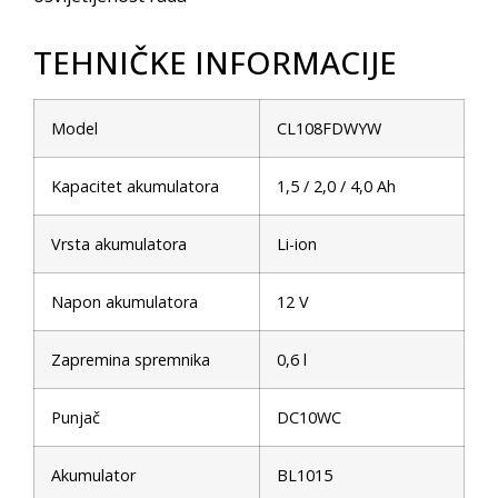
TEHNIČKE INFORMACIJE
Model
CL108FDWYW
Kapacitet akumulatora
1,5 / 2,0 / 4,0 Ah
Vrsta akumulatora
Li-ion
Napon akumulatora
12 V
Zapremina spremnika
0,6 l
Punjač
DC10WC
Akumulator
BL1015