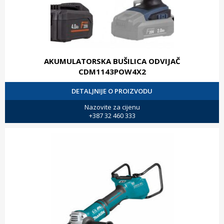
AKUMULATORSKA BUŠILICA ODVIJAČ
CDM1143POW4X2
DETALJNIJE O PROIZVODU
Nazovite za cijenu
+387 32 460 333