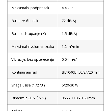
Maksimalni podpritisak
4,4 kPa
Buka: zvučni tlak
72 dB(A)
Buka: odstupanje (K)
1,5 dB(A)
Maksimalni volumen zraka
1,2 m³/min
Vibracije: bez opterećenja
0,54 m/s²
Kontinuirani rad
BL1040B: 50/24/20 min
Snaga usisa (1./2./3.)
5/20/30 W
Dimenzije (D x Š x V)
956 x 110 x 150 mm
Težina
1,2 kg