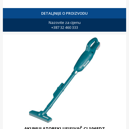
DETALJNIJE O PROIZVODU
Nazovite za cijenu
+387 32 460 333
AKUMULATORSKI USISIVAČ CL106FDZ