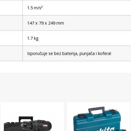
1.5 m/s²
147 x 79 x 249 mm
1.7 kg
Isporučuje se bez baterija, punjača i kofera!