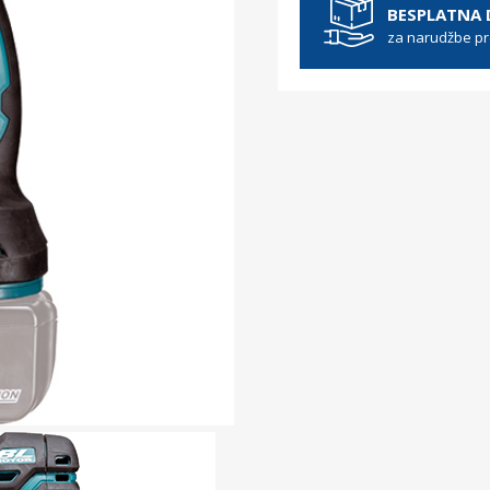
BESPLATNA
za narudžbe p