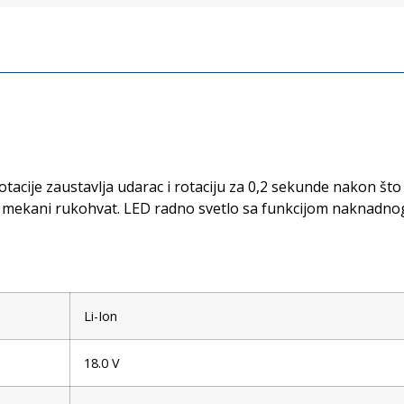
cije zaustavlja udarac i rotaciju za 0,2 sekunde nakon što je
 mekani rukohvat. LED radno svetlo sa funkcijom naknadnog 
Li-Ion
18.0 V