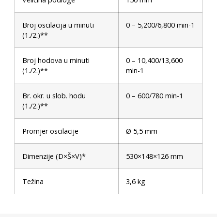
Broj oscilacija u minuti
0 – 5,200/6,800 min-1
(1./2.)**
Broj hodova u minuti
0 – 10,400/13,600
(1./2.)**
min-1
Br. okr. u slob. hodu
0 – 600/780 min-1
(1./2.)**
Promjer oscilacije
Ø 5,5 mm
Dimenzije (D×Š×V)*
530×148×126 mm
Težina
3,6 kg