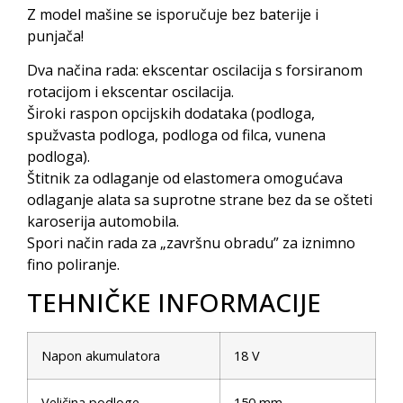
Z model mašine se isporučuje bez baterije i
punjača!
Dva načina rada: ekscentar oscilacija s forsiranom
rotacijom i ekscentar oscilacija.
Široki raspon opcijskih dodataka (podloga,
spužvasta podloga, podloga od filca, vunena
podloga).
Štitnik za odlaganje od elastomera omogućava
odlaganje alata sa suprotne strane bez da se ošteti
karoserija automobila.
Spori način rada za „završnu obradu” za iznimno
fino poliranje.
TEHNIČKE INFORMACIJE
Napon akumulatora
18 V
Veličina podloge
150 mm