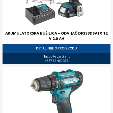
AKUMULATORSKA BUŠILICA – ODVIJAČ DF333DSA1X 12
V 2.0 AH
DETALJNIJE O PROIZVODU
Nazovite za cijenu
+387 32 460 333