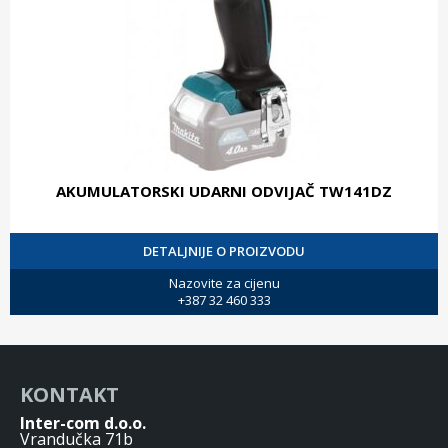
AKUMULATORSKI UDARNI ODVIJAČ TW141DZ
DETALJNIJE O PROIZVODU
Nazovite za cijenu
+387 32 460 333
KONTAKT
Inter-com d.o.o.
Vrandučka 71b