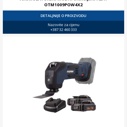
OTM1009POW4X2
DETALJNIJE O PROIZVODU
Nazovite za cijenu
+387 32 460 333