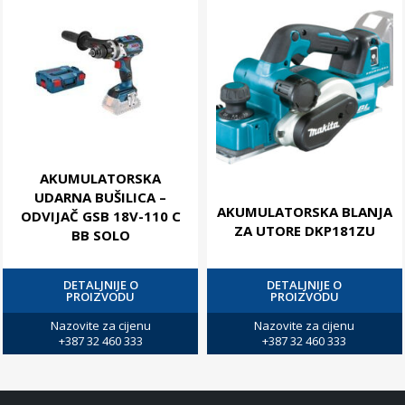
AKUMULATORSKA
UDARNA BUŠILICA –
AKUMULATORSKA BLANJA
ODVIJAČ GSB 18V-110 C
ZA UTORE DKP181ZU
BB SOLO
DETALJNIJE O
DETALJNIJE O
PROIZVODU
PROIZVODU
Nazovite za cijenu
Nazovite za cijenu
+387 32 460 333
+387 32 460 333