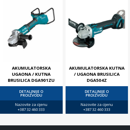
AKUMULATORSKA
AKUMULATORSKA KUTNA
UGAONA / KUTNA
/ UGAONA BRUSILICA
BRUSILICA DGA901ZU
DGA504Z
DETALJNIJE O
DETALJNIJE O
PROIZVODU
PROIZVODU
Nazovite za cijenu
Nazovite za cijenu
+387 32 460 333
+387 32 460 333