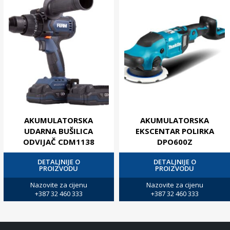
AKUMULATORSKA
AKUMULATORSKA
UDARNA BUŠILICA
EKSCENTAR POLIRKA
ODVIJAČ CDM1138
DPO600Z
DETALJNIJE O
DETALJNIJE O
PROIZVODU
PROIZVODU
Nazovite za cijenu
Nazovite za cijenu
+387 32 460 333
+387 32 460 333