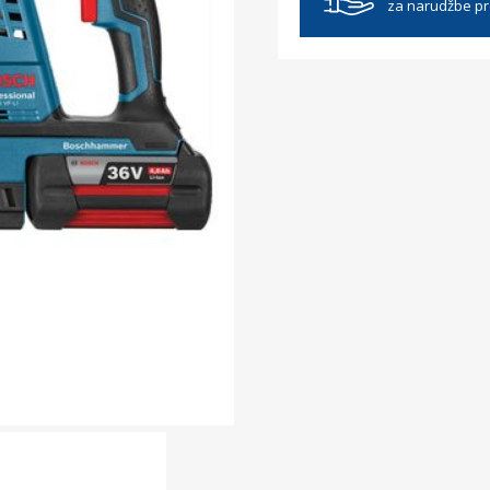
za narudžbe p