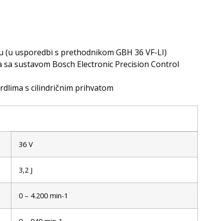
ku (u usporedbi s prethodnikom GBH 36 VF-LI)
a sa sustavom Bosch Electronic Precision Control
vrdlima s cilindričnim prihvatom
36 V
3,2 J
0 – 4.200 min-1