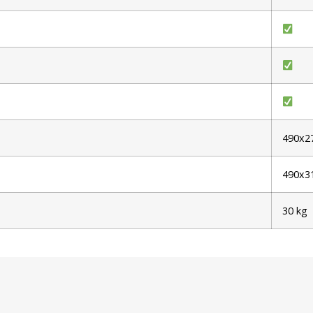
490x
490x3
30 kg