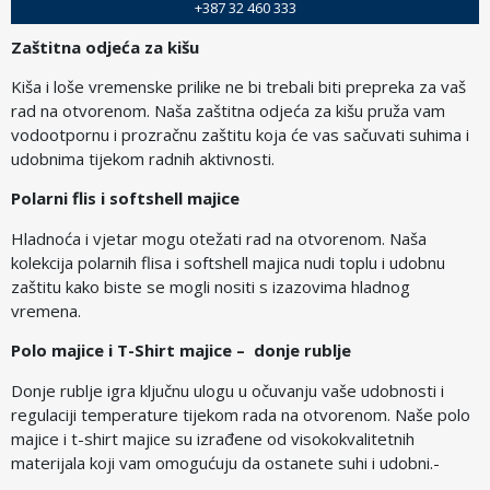
+387 32 460 333
Zaštitna odjeća za kišu
Kiša i loše vremenske prilike ne bi trebali biti prepreka za vaš
rad na otvorenom. Naša zaštitna odjeća za kišu pruža vam
vodootpornu i prozračnu zaštitu koja će vas sačuvati suhima i
udobnima tijekom radnih aktivnosti.
Polarni flis i softshell majice
Hladnoća i vjetar mogu otežati rad na otvorenom. Naša
kolekcija polarnih flisa i softshell majica nudi toplu i udobnu
zaštitu kako biste se mogli nositi s izazovima hladnog
vremena.
Polo majice i T-Shirt majice – donje rublje
Donje rublje igra ključnu ulogu u očuvanju vaše udobnosti i
regulaciji temperature tijekom rada na otvorenom. Naše polo
majice i t-shirt majice su izrađene od visokokvalitetnih
materijala koji vam omogućuju da ostanete suhi i udobni.-