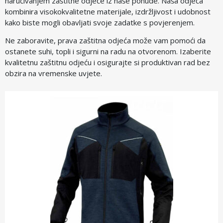
naručivanjem zaštitne odjeće iz naše ponude. Naša odjeća
kombinira visokokvalitetne materijale, izdržljivost i udobnost
kako biste mogli obavljati svoje zadatke s povjerenjem.
Ne zaboravite, prava zaštitna odjeća može vam pomoći da
ostanete suhi, topli i sigurni na radu na otvorenom. Izaberite
kvalitetnu zaštitnu odjeću i osigurajte si produktivan rad bez
obzira na vremenske uvjete.