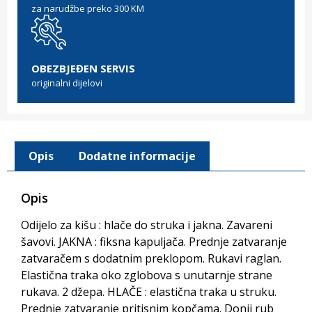
za narudžbe preko 300 KM
OBEZBJEĐEN SERVIS
originalni dijelovi
Opis
Dodatne informacije
Opis
Odijelo za kišu : hlače do struka i jakna. Zavareni
šavovi. JAKNA : fiksna kapuljača. Prednje zatvaranje
zatvaračem s dodatnim preklopom. Rukavi raglan.
Elastična traka oko zglobova s unutarnje strane
rukava. 2 džepa. HLAČE : elastična traka u struku.
Prednje zatvaranje pritisnim kopčama. Donji rub