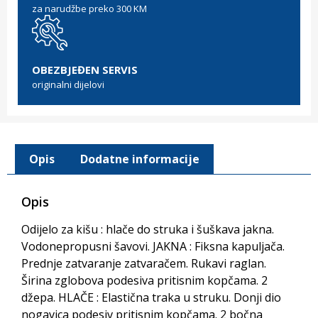
za narudžbe preko 300 KM
OBEZBJEĐEN SERVIS
originalni dijelovi
Opis
Dodatne informacije
Opis
Odijelo za kišu : hlače do struka i šuškava jakna.
Vodonepropusni šavovi. JAKNA : Fiksna kapuljača.
Prednje zatvaranje zatvaračem. Rukavi raglan.
Širina zglobova podesiva pritisnim kopčama. 2
džepa. HLAČE : Elastična traka u struku. Donji dio
nogavica podesiv pritisnim kopčama. 2 bočna