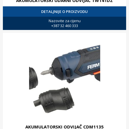
AKUMULATORSKI UDARNI ODVIJAČ TW141DZ
DETALJNIJE O PROIZVODU
Nazovite za cijenu
+387 32 460 333
AKUMULATORSKI ODVIJAČ CDM1135