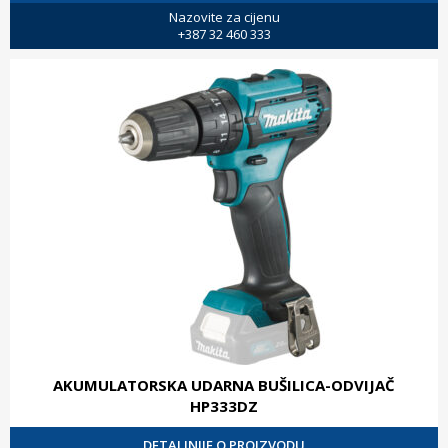
Nazovite za cijenu
+387 32 460 333
AKUMULATORSKA UDARNA BUŠILICA-ODVIJAČ
HP333DZ
DETALJNIJE O PROIZVODU