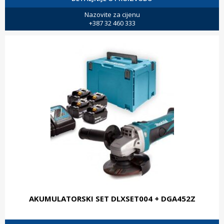
Nazovite za cijenu
+387 32 460 333
AKUMULATORSKI SET DLXSET004 + DGA452Z