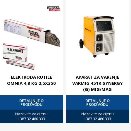
ELEKTRODA RUTILE
APARAT ZA VARENJE
OMNIA 4,8 KG 2,5X350
VARMIG 451K SYNERGY
(G) MIG/MAG
DETALJNIJE O
DETALJNIJE O
PROIZVODU
PROIZVODU
Nazovite za cijenu
Nazovite za cijenu
+387 32 460 333
+387 32 460 333