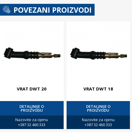
POVEZANI PROIZVODI
VRAT DWT 20
VRAT DWT 18
DETALJNIJE O
DETALJNIJE O
PROIZVODU
PROIZVODU
Nazovite za cijenu
Nazovite za cijenu
+387 32 460 333
+387 32 460 333