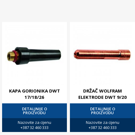
KAPA GORIONIKA DWT
DRŽAČ WOLFRAM
17/18/26
ELEKTRODE DWT 9/20
DETALJNIJE O
DETALJNIJE O
PROIZVODU
PROIZVODU
Nazovite za cijenu
Nazovite za cijenu
+387 32 460 333
+387 32 460 333