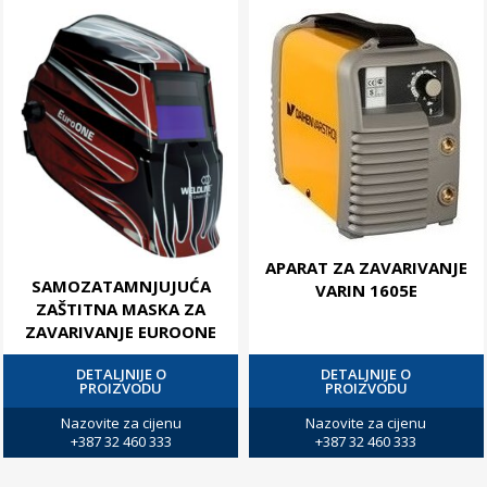
APARAT ZA ZAVARIVANJE
SAMOZATAMNJUJUĆA
VARIN 1605E
ZAŠTITNA MASKA ZA
ZAVARIVANJE EUROONE
DETALJNIJE O
DETALJNIJE O
PROIZVODU
PROIZVODU
Nazovite za cijenu
Nazovite za cijenu
+387 32 460 333
+387 32 460 333