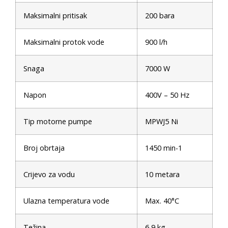
Maksimalni pritisak
200 bara
Maksimalni protok vode
900 l/h
Snaga
7000 W
Napon
400V – 50 Hz
Tip motorne pumpe
MPWJ5 Ni
Broj obrtaja
1450 min-1
Crijevo za vodu
10 metara
Ulazna temperatura vode
Max. 40°C
Težina
6,9 kg