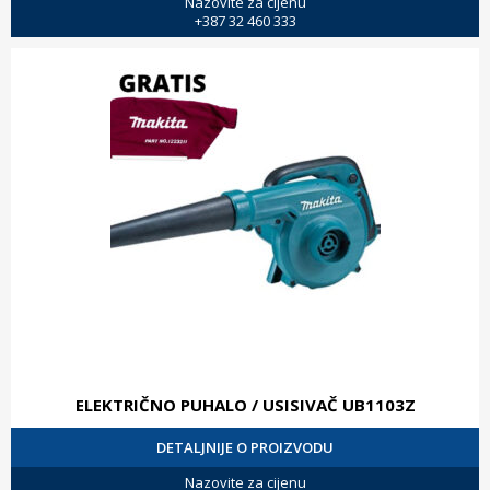
Nazovite za cijenu
+387 32 460 333
ELEKTRIČNO PUHALO / USISIVAČ UB1103Z
DETALJNIJE O PROIZVODU
Nazovite za cijenu