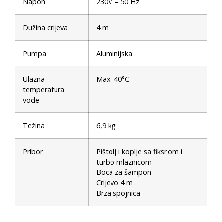
Napon
230V – 50 Hz
Dužina crijeva
4 m
Pumpa
Aluminijska
Ulazna
Max. 40°C
temperatura
vode
Težina
6,9 kg
Pribor
Pištolj i koplje sa fiksnom i
turbo mlaznicom
Boca za šampon
Crijevo 4 m
Brza spojnica