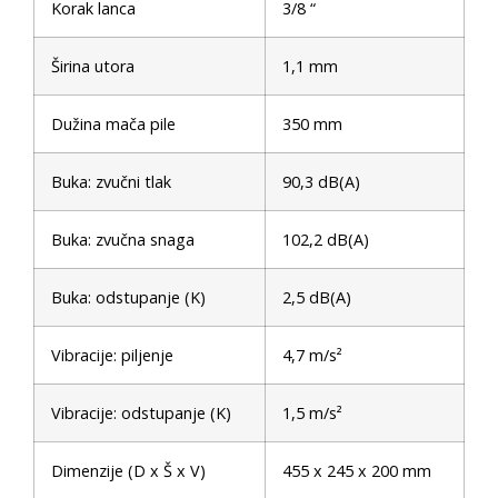
Korak lanca
3/8 “
Širina utora
1,1 mm
Dužina mača pile
350 mm
Buka: zvučni tlak
90,3 dB(A)
Buka: zvučna snaga
102,2 dB(A)
Buka: odstupanje (K)
2,5 dB(A)
Vibracije: piljenje
4,7 m/s²
Vibracije: odstupanje (K)
1,5 m/s²
Dimenzije (D x Š x V)
455 x 245 x 200 mm