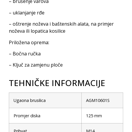
– brušenje varova
– uklanjanje rđe
– oštrenje noževa i baštenskih alata, na primjer
noževa ili lopatica kosilice
Priložena oprema:
– Bočna ručka
– Ključ za zamjenu ploče
TEHNIČKE INFORMACIJE
Ugaona brusilica
AGM10601S
Promjer diska
125 mm
Prihvat
M14