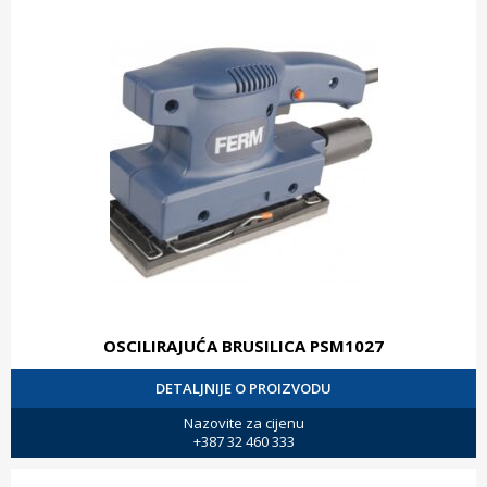
OSCILIRAJUĆA BRUSILICA PSM1027
DETALJNIJE O PROIZVODU
Nazovite za cijenu
+387 32 460 333