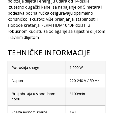
položaja dlijeta i energiju udara od 14 džula.
Izuzetno dugački kabel za napajanje od 5 metara i
podesiva bočna ručka osiguravaju optimalno
korisničko iskustvo: više prianjanja, stabilnosti i
slobode kretanja. FERM HDM1040P dolazi u
robusnom kućištu za odlaganje sa šiljastim dlijetom
i ravnim dlijetom.
TEHNIČKE INFORMACIJE
Potrošnja snage
1.200 W
Napon
220-240 V / 50 Hz
Broj obrtaja u slobodnom
3100/min
hodu
Snaga jednog udarca
14 J