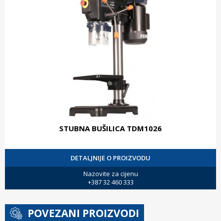
STUBNA BUŠILICA TDM1026
DETALJNIJE O PROIZVODU
Nazovite za cijenu
+387 32 460 333
POVEZANI PROIZVODI