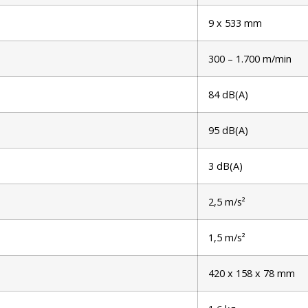
9 x 533 mm
300 – 1.700 m/min
84 dB(A)
95 dB(A)
3 dB(A)
2,5 m/s²
1,5 m/s²
420 x 158 x 78 mm