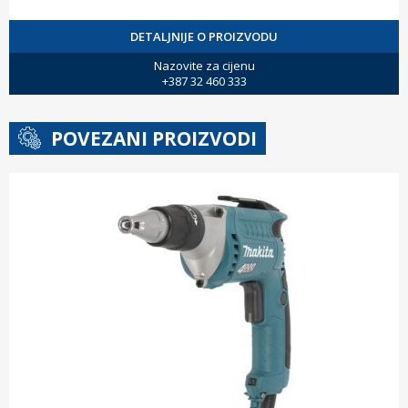
DETALJNIJE O PROIZVODU
Nazovite za cijenu
+387 32 460 333
POVEZANI PROIZVODI