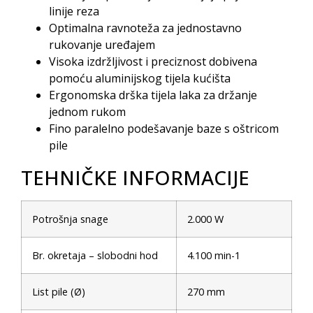
linije reza
Optimalna ravnoteža za jednostavno
rukovanje uređajem
Visoka izdržljivost i preciznost dobivena
pomoću aluminijskog tijela kućišta
Ergonomska drška tijela laka za držanje
jednom rukom
Fino paralelno podešavanje baze s oštricom
pile
TEHNIČKE INFORMACIJE
Potrošnja snage
2.000 W
Br. okretaja – slobodni hod
4.100 min-1
List pile (Ø)
270 mm