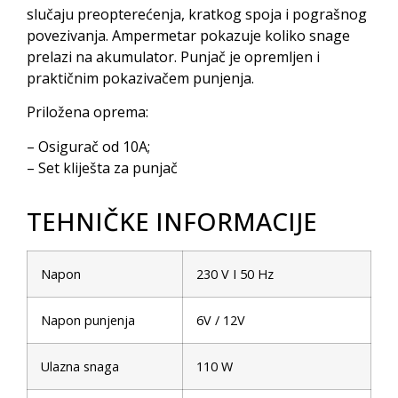
slučaju preopterećenja, kratkog spoja i pograšnog
povezivanja. Ampermetar pokazuje koliko snage
prelazi na akumulator. Punjač je opremljen i
praktičnim pokazivačem punjenja.
Priložena oprema:
– Osigurač od 10A;
– Set kliješta za punjač
TEHNIČKE INFORMACIJE
Napon
230 V I 50 Hz
Napon punjenja
6V / 12V
Ulazna snaga
110 W