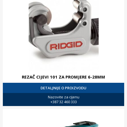
REZAČ CIJEVI 101 ZA PROMJERE 6-28MM
DETALJNIJE O PROIZVODU
Nazovite za cijenu
+387 32 460 333