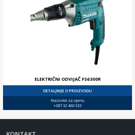
ELEKTRIČNI ODVIJAČ FS6300R
DETALJNIJE O PROIZVODU
Nazovite za cijenu
+387 32 460 333
KONTAKT