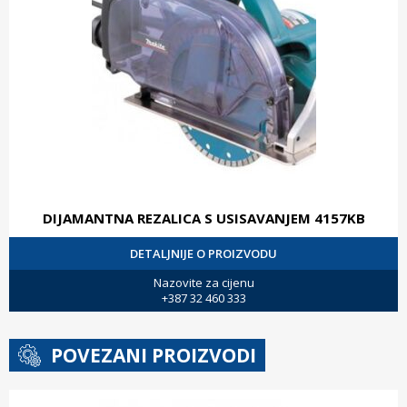
DIJAMANTNA REZALICA S USISAVANJEM 4157KB
DETALJNIJE O PROIZVODU
Nazovite za cijenu
+387 32 460 333
POVEZANI PROIZVODI