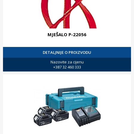
MJEŠALO P-22056
DETALJNIJE O PROIZVODU
Nazovite za cijenu
+387 32 460 333