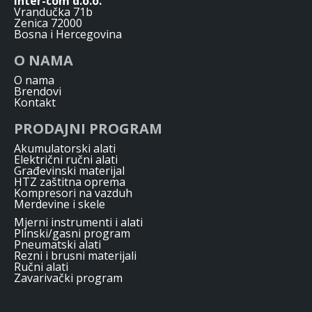
Inter-com d.o.o.
Vrandučka 71b
Zenica 72000
Bosna i Hercegovina
O NAMA
O nama
Brendovi
Kontakt
PRODAJNI PROGRAM
Akumulatorski alati
Električni ručni alati
Građevinski materijal
HTZ zaštitna oprema
Kompresori na vazduh
Merdevine i skele
Mjerni instrumenti i alati
Plinski/gasni program
Pneumatski alati
Rezni i brusni materijali
Ručni alati
Zavarivački program