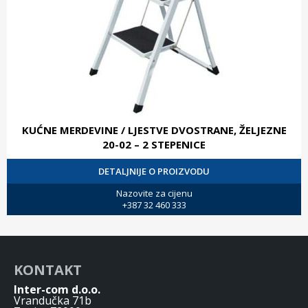
KUĆNE MERDEVINE / LJESTVE DVOSTRANE, ŽELJEZNE
20-02 – 2 STEPENICE
DETALJNIJE O PROIZVODU
Nazovite za cijenu
+387 32 460 333
KONTAKT
Inter-com d.o.o.
Vrandučka 71b