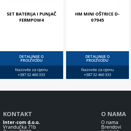
SET BATERIJA I PUNJAČ
HM MINI OŠTRICE D-
FERMPOW4
07945
DETALJNIJE O
DETALJNIJE O
PROIZVODU
PROIZVODU
Nazovite za cijenu
Nazovite za cijenu
+387 32 460 333
+387 32 460 333
KONTAKT
O NAMA
Inter-com d.o.o.
O nama
Vrandučka 71b
Brendovi