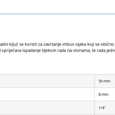
adni ključ se koristi za zavrtanje imbus vijaka koji se običn
k i spriječava ispadanje tijekom rada na visinama, te rada je
50 mm
8 mm
1/4”