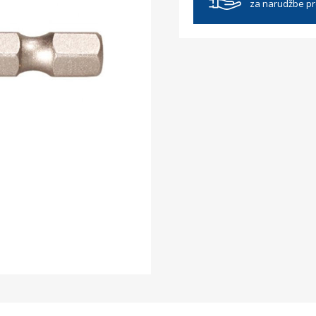
za narudžbe p