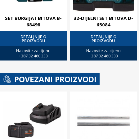
SET BURGIJA I BITOVA B-
32-DIJELNI SET BITOVA D-
68498
65084
DETALJNIJE O
DETALJNIJE O
PROIZVODU
PROIZVODU
Nazovite za cijenu
Nazovite za cijenu
+387 32 460 333
+387 32 460 333
POVEZANI PROIZVODI