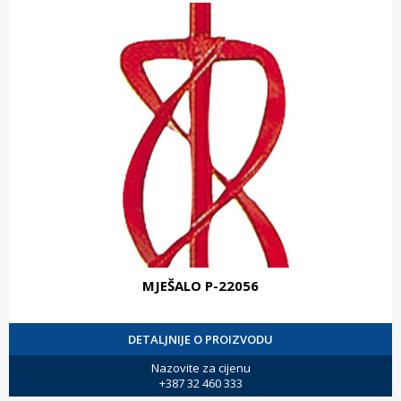
MJEŠALO P-22056
DETALJNIJE O PROIZVODU
Nazovite za cijenu
+387 32 460 333