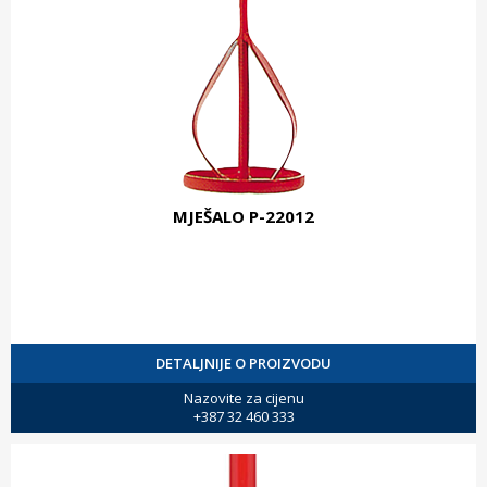
MJEŠALO P-22012
DETALJNIJE O PROIZVODU
Nazovite za cijenu
+387 32 460 333