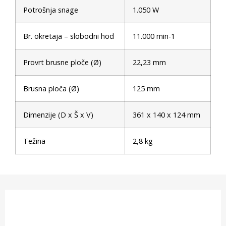
Potrošnja snage
1.050 W
Br. okretaja – slobodni hod
11.000 min-1
Provrt brusne ploče (Ø)
22,23 mm
Brusna ploča (Ø)
125 mm
Dimenzije (D x Š x V)
361 x 140 x 124 mm
Težina
2,8 kg