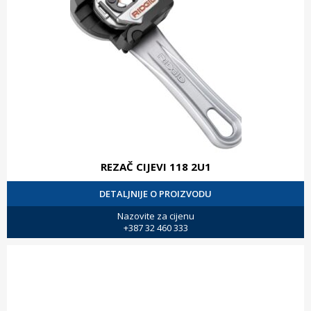
REZAČ CIJEVI 118 2U1
DETALJNIJE O PROIZVODU
Nazovite za cijenu
+387 32 460 333