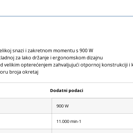
velikoj snazi i zakretnom momentu s 900 W
rikladnoj za lako držanje i ergonomskom dizajnu
pod velikim opterećenjem zahvaljujući otpornoj konstrukciji
boru broja okretaj
Dodatni podaci
900 W
11.000 min-1