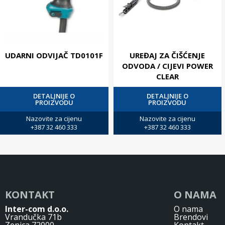
UDARNI ODVIJAČ TD0101F
UREĐAJ ZA ČIŠĆENJE
ODVODA / CIJEVI POWER
CLEAR
DETALJNIJE O
DETALJNIJE O
PROIZVODU
PROIZVODU
Nazovite za cijenu
Nazovite za cijenu
+387 32 460 333
+387 32 460 333
KONTAKT
O NAMA
Inter-com d.o.o.
O nama
Vrandučka 71b
Brendovi
Zenica 72000
Kontakt