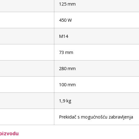
125 mm
450 W
M14
73 mm
280 mm
100 mm
1,9 kg
Prekidač s mogućnošću zabravljenja
roizvodu