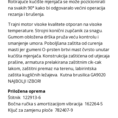
Rotirajuće kućište mjenjača se može pozicionirati
na svakih 90° kako bi odgovaralo većini operacija
rezanja i brušenja.
Trajni motor visoke kvalitete otporan na visoke
temperature. Strojni konični zupčanik za snagu.
Gumom obložena drška pruža veću kontrolu i
smanjenje umora. Poboljšana zaštita od curenja
masti jer gumeni O-prsten brtvi mast čvrsto unutar
kućišta mjenjača. Konstrukcija zaštićena od utjecaja
prašine, armatura prelakirana zaštitnim cik-cak
lakom, zaštitni premaz na terenu, labirintska
zaštita kugličnih ležajeva. Kutna brusilica GA9020
NAJBOLJI IZBOR!
Priložena oprema
Štitnik 122913-6
Bočna ručka s amortizacijom vibracija 162264-5
Ključ za zamjenu ploče 782407-9