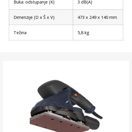
Buka: odstupanje (K)
3 dB(A)
Dimenzije (D x Š x V)
473 x 249 x 140 mm
Težina
5,8 kg