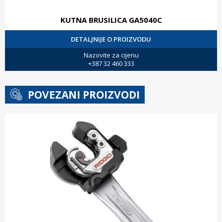
KUTNA BRUSILICA GA5040C
DETALJNIJE O PROIZVODU
Nazovite za cijenu
+387 32 460 333
POVEZANI PROIZVODI