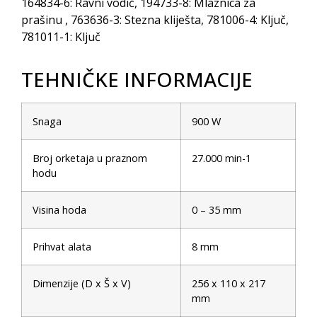
164834-6: Ravni vodič, 194733-8: Mlaznica za
prašinu , 763636-3: Stezna kliješta, 781006-4: Ključ,
781011-1: Ključ
TEHNIČKE INFORMACIJE
Snaga
900 W
Broj orketaja u praznom
27.000 min-1
hodu
Visina hoda
0 – 35 mm
Prihvat alata
8 mm
Dimenzije (D x Š x V)
256 x 110 x 217
mm