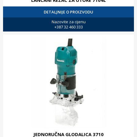
LANČANI REZAČ ZA UTORE 7104L
DETALJNIJE O PROIZVODU
Nazovite za cijenu
+387 32 460 333
JEDNORUČNA GLODALICA 3710