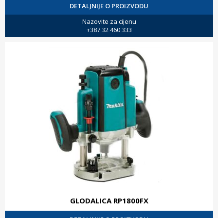
DETALJNIJE O PROIZVODU
Nazovite za cijenu
+387 32 460 333
GLODALICA RP1800FX