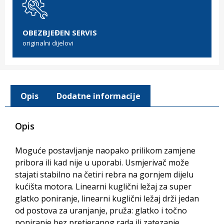
OBEZBJEĐEN SERVIS
originalni dijelovi
Opis
Dodatne informacije
Opis
Moguće postavljanje naopako prilikom zamjene
pribora ili kad nije u uporabi. Usmjerivač može
stajati stabilno na četiri rebra na gornjem dijelu
kućišta motora. Linearni kuglični ležaj za super
glatko poniranje, linearni kuglični ležaj drži jedan
od postova za uranjanje, pruža: glatko i točno
poniranje bez pretjeranog rada ili zatezanje.