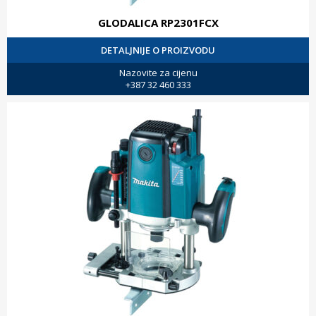
GLODALICA RP2301FCX
DETALJNIJE O PROIZVODU
Nazovite za cijenu
+387 32 460 333