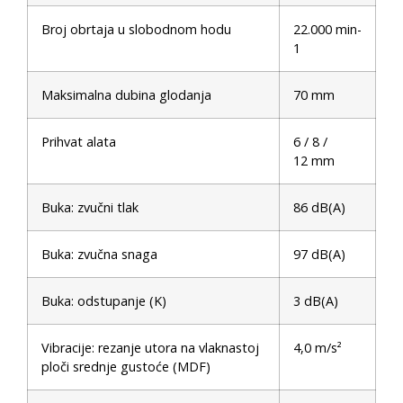
Broj obrtaja u slobodnom hodu
22.000 min-
1
Maksimalna dubina glodanja
70 mm
Prihvat alata
6 / 8 /
12 mm
Buka: zvučni tlak
86 dB(A)
Buka: zvučna snaga
97 dB(A)
Buka: odstupanje (K)
3 dB(A)
Vibracije: rezanje utora na vlaknastoj
4,0 m/s²
ploči srednje gustoće (MDF)