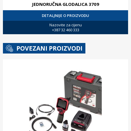
JEDNORUČNA GLODALICA 3709
DETALJNIJE O PROIZVODU
Nazovite za cijenu
+387 32 460 333
POVEZANI PROIZVODI