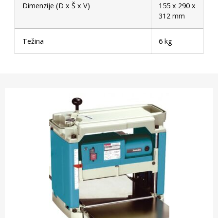
Dimenzije (D x Š x V)
155 x 290 x
312 mm
Težina
6 kg