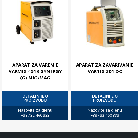
APARAT ZA VARENJE
APARAT ZA ZAVARIVANJE
VARMIG 451K SYNERGY
VARTIG 301 DC
(G) MIG/MAG
DETALJNIJE O
DETALJNIJE O
PROIZVODU
PROIZVODU
Nazovite za cijenu
Nazovite za cijenu
+387 32 460 333
+387 32 460 333