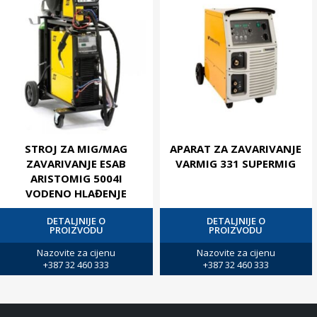
STROJ ZA MIG/MAG
APARAT ZA ZAVARIVANJE
ZAVARIVANJE ESAB
VARMIG 331 SUPERMIG
ARISTOMIG 5004I
VODENO HLAĐENJE
DETALJNIJE O
DETALJNIJE O
PROIZVODU
PROIZVODU
Nazovite za cijenu
Nazovite za cijenu
+387 32 460 333
+387 32 460 333