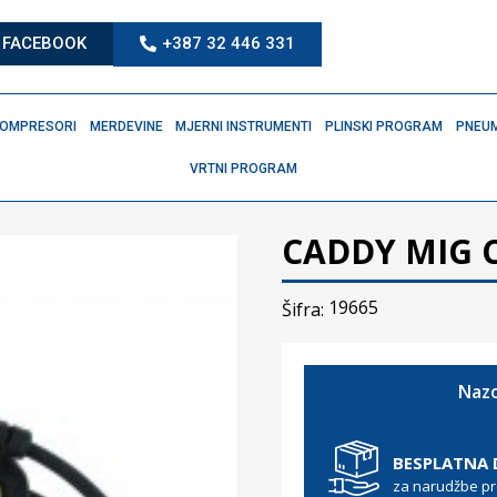
FACEBOOK
+387 32 446 331
OMPRESORI
MERDEVINE
MJERNI INSTRUMENTI
PLINSKI PROGRAM
PNEUM
VRTNI PROGRAM
CADDY MIG C
19665
Šifra:
Nazo
BESPLATNA
za narudžbe p