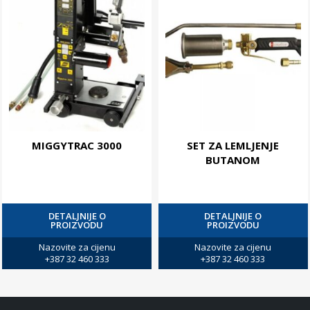
MIGGYTRAC 3000
SET ZA LEMLJENJE
BUTANOM
DETALJNIJE O
DETALJNIJE O
PROIZVODU
PROIZVODU
Nazovite za cijenu
Nazovite za cijenu
+387 32 460 333
+387 32 460 333