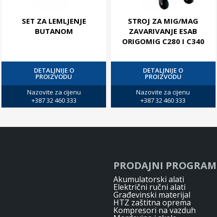
SET ZA LEMLJENJE
STROJ ZA MIG/MAG
BUTANOM
ZAVARIVANJE ESAB
ORIGOMIG C280 I C340
DETALJNIJE O
DETALJNIJE O
PROIZVODU
PROIZVODU
Nazovite za cijenu
Nazovite za cijenu
+387 32 460 333
+387 32 460 333
PRODAJNI PROGRAM
Akumulatorski alati
Električni ručni alati
Građevinski materijal
HTZ zaštitna oprema
Kompresori na vazduh