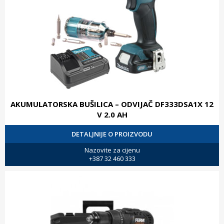
AKUMULATORSKA BUŠILICA – ODVIJAČ DF333DSA1X 12
V 2.0 AH
DETALJNIJE O PROIZVODU
Nazovite za cijenu
+387 32 460 333