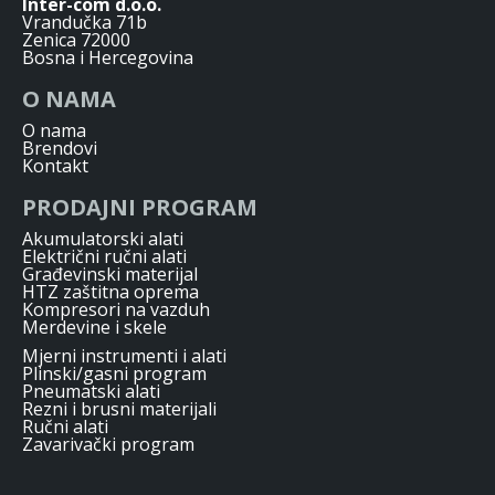
Inter-com d.o.o.
Vrandučka 71b
Zenica 72000
Bosna i Hercegovina
O NAMA
O nama
Brendovi
Kontakt
PRODAJNI PROGRAM
Akumulatorski alati
Električni ručni alati
Građevinski materijal
HTZ zaštitna oprema
Kompresori na vazduh
Merdevine i skele
Mjerni instrumenti i alati
Plinski/gasni program
Pneumatski alati
Rezni i brusni materijali
Ručni alati
Zavarivački program