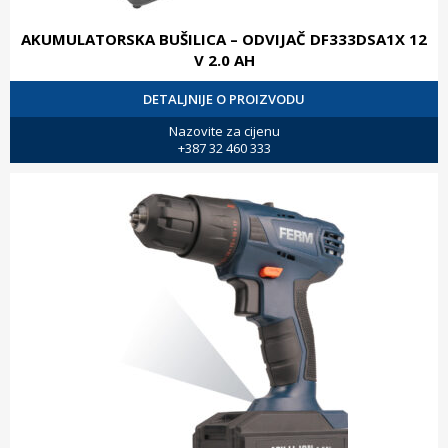
AKUMULATORSKA BUŠILICA – ODVIJAČ DF333DSA1X 12
V 2.0 AH
DETALJNIJE O PROIZVODU
Nazovite za cijenu
+387 32 460 333