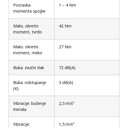
Postavka
1 – 4 Nm
momenta spojke
Maks. okretni
42 Nm
moment, tvrdo
Maks. okretni
27 Nm
moment, meko
Buka: zvučni tlak
72 dB(A)
Buka: odstupanje
3 dB(A)
(K)
Vibracije: bušenje
2,5 m/s²
metala
Vibracije:
1,5 m/s²