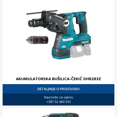
AKUMULATORSKA BUŠILICA-ČEKIĆ DHR283Z
DETALJNIJE O PROIZVODU
Nazovite za cijenu
+387 32 460 333