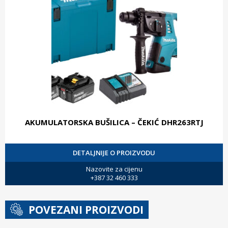
AKUMULATORSKA BUŠILICA – ČEKIĆ DHR263RTJ
DETALJNIJE O PROIZVODU
Nazovite za cijenu
+387 32 460 333
POVEZANI PROIZVODI