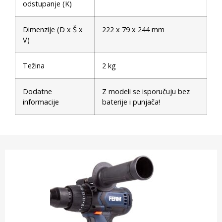
odstupanje (K)
Dimenzije (D x Š x
222 x 79 x 244 mm
V)
Težina
2 kg
Dodatne
Z modeli se isporučuju bez
informacije
baterije i punjača!