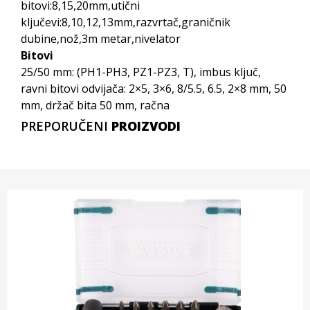
bitovi:8,15,20mm,utični
ključevi:8,10,12,13mm,razvrtač,graničnik
dubine,nož,3m metar,nivelator
Bitovi
25/50 mm: (PH1-PH3, PZ1-PZ3, T), imbus ključ,
ravni bitovi odvijača: 2×5, 3×6, 8/5.5, 6.5, 2×8 mm, 50
mm, držač bita 50 mm, račna
PREPORUČENI
PROIZVODI