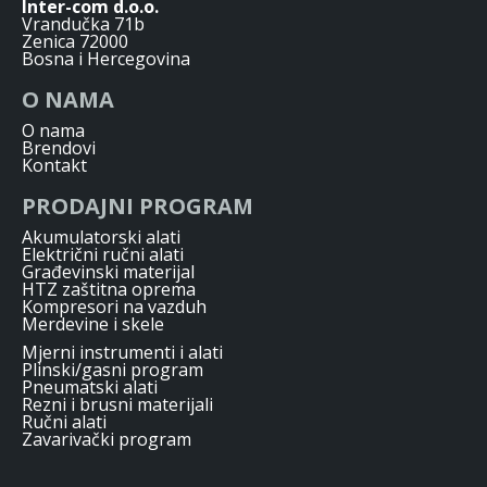
Inter-com d.o.o.
Vrandučka 71b
Zenica 72000
Bosna i Hercegovina
O NAMA
O nama
Brendovi
Kontakt
PRODAJNI PROGRAM
Akumulatorski alati
Električni ručni alati
Građevinski materijal
HTZ zaštitna oprema
Kompresori na vazduh
Merdevine i skele
Mjerni instrumenti i alati
Plinski/gasni program
Pneumatski alati
Rezni i brusni materijali
Ručni alati
Zavarivački program