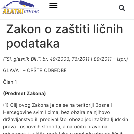
Zakon o zaštiti ličnih
podataka
(“Sl. glasnik BiH”, br. 49/2006, 76/2011 i 89/2011 – ispr.)
GLAVA I – OPŠTE ODREDBE
Član 1
(Predmet Zakona)
(1) Cilj ovog Zakona je da se na teritoriji Bosne i
Hercegovine svim licima, bez obzira na njihovo
državljanstvo ili prebivalište, obezbijedi zaštita ljudskih
prava i osnovnih sloboda, a naročito pravo na
privatnost i zaštitu podataka u pogledu obrade ličnih