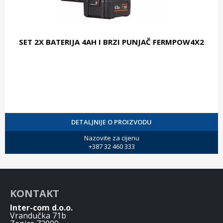
SET 2X BATERIJA 4AH I BRZI PUNJAČ FERMPOW4X2
DETALJNIJE O PROIZVODU
Nazovite za cijenu
+387 32 460 333
KONTAKT
Inter-com d.o.o.
Vrandučka 71b