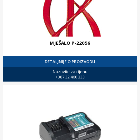
MJEŠALO P-22056
DETALJNIJE O PROIZVODU
Nazovite za cijenu
+387 32 460 333