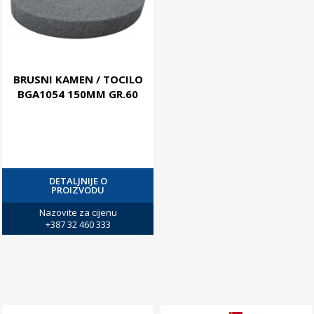
BRUSNI KAMEN / TOCILO
BGA1054 150MM GR.60
DETALJNIJE O
PROIZVODU
Nazovite za cijenu
+387 32 460 333