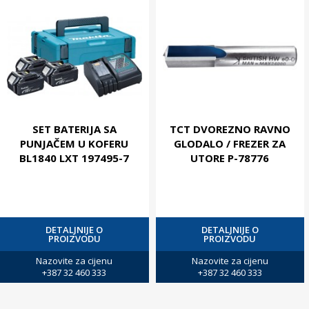
SET BATERIJA SA
TCT DVOREZNO RAVNO
PUNJAČEM U KOFERU
GLODALO / FREZER ZA
BL1840 LXT 197495-7
UTORE P-78776
DETALJNIJE O
DETALJNIJE O
PROIZVODU
PROIZVODU
Nazovite za cijenu
Nazovite za cijenu
+387 32 460 333
+387 32 460 333