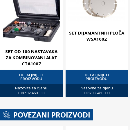
SET DIJAMANTNIH PLOČA
WSA1002
SET OD 100 NASTAVAKA
ZA KOMBINOVANI ALAT
CTA1007
DETALJNIJE O
DETALJNIJE O
PROIZVODU
PROIZVODU
Nazovite za cijenu
Nazovite za cijenu
+387 32 460 333
+387 32 460 333
POVEZANI PROIZVODI