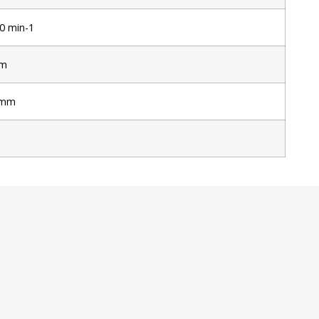
0 min-1
mm
 mm