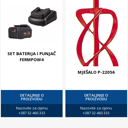
SET BATERIJA I PUNJAČ
FERMPOW4
MJEŠALO P-22056
DETALJNIJE O
DETALJNIJE O
PROIZVODU
PROIZVODU
Nazovite za cijenu
Nazovite za cijenu
+387 32 460 333
+387 32 460 333