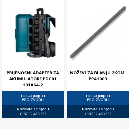
PRIJENOSNI ADAPTER ZA
NOŽEVI ZA BLANJU 2KOM.
AKUMULATORE PDC01
PPA1003
191A64-2
DETALJNIJE O
DETALJNIJE O
PROIZVODU
PROIZVODU
Nazovite za cijenu
Nazovite za cijenu
+387 32 460 333
+387 32 460 333