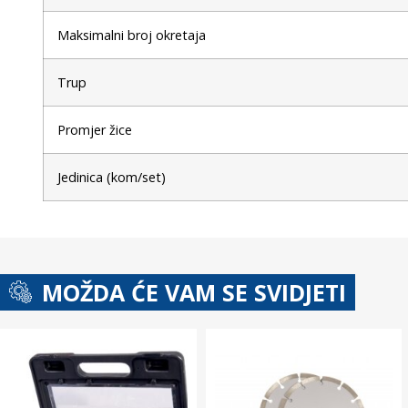
Maksimalni broj okretaja
Trup
Promjer žice
Jedinica (kom/set)
MOŽDA ĆE VAM SE SVIDJETI