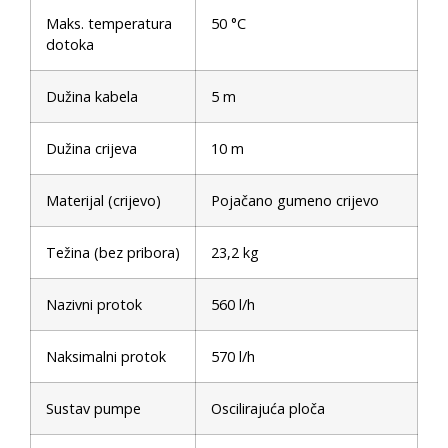
Maks. temperatura
50 °C
dotoka
Dužina kabela
5 m
Dužina crijeva
10 m
Materijal (crijevo)
Pojačano gumeno crijevo
Težina (bez pribora)
23,2 kg
Nazivni protok
560 l/h
Naksimalni protok
570 l/h
Sustav pumpe
Oscilirajuća ploča