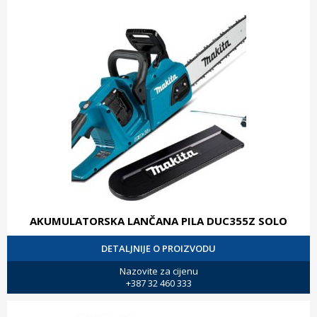
AKUMULATORSKA LANČANA PILA DUC355Z SOLO
DETALJNIJE O PROIZVODU
Nazovite za cijenu
+387 32 460 333